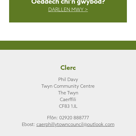
Oeddech chi’n gwybod?
DARLLEN MWY >
Clerc
Phil Davy
Twyn Community Centre
The Twyn
Caerffili
CF83 1JL
Ffôn: 02920 888777
Ebost:
caerphillytowncouncil@outlook.com