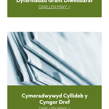
Dyfarniadau Grant Diweddaraf
DARLLEN MWY >
Cymeradwywyd Cyllideb y
Cyngor Dref
DARLLEN MWY >