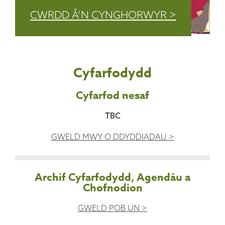
CWRDD Â’N CYNGHORWYR >
Cyfarfodydd
Cyfarfod nesaf
TBC
GWELD MWY O DDYDDIADAU >
Archif Cyfarfodydd, Agendâu a
Chofnodion
GWELD POB UN >