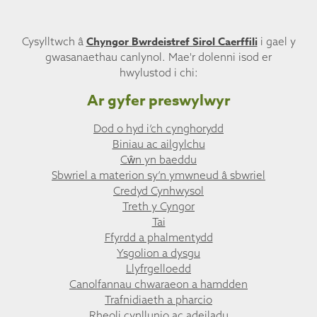
Chyngor Bwrdeistref Sirol Caerffili
Cysylltwch â
i gael y
gwasanaethau canlynol. Mae'r dolenni isod er
hwylustod i chi:
Ar gyfer preswylwyr
Dod o hyd i’ch cynghorydd
Biniau ac ailgylchu
Cŵn yn baeddu
Sbwriel a materion sy’n ymwneud â sbwriel
Credyd Cynhwysol
Treth y Cyngor
Tai
Ffyrdd a phalmentydd
Ysgolion a dysgu
Llyfrgelloedd
Canolfannau chwaraeon a hamdden
Trafnidiaeth a pharcio
Rheoli cynllunio ac adeiladu