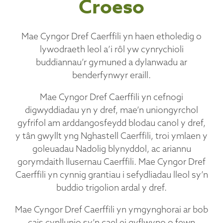
Croeso
Mae Cyngor Dref Caerffili yn haen etholedig o
lywodraeth leol a’i rôl yw cynrychioli
buddiannau’r gymuned a dylanwadu ar
benderfynwyr eraill.
Mae Cyngor Dref Caerffili yn cefnogi
digwyddiadau yn y dref, mae’n uniongyrchol
gyfrifol am arddangosfeydd blodau canol y dref,
y tân gwyllt yng Nghastell Caerffili, troi ymlaen y
goleuadau Nadolig blynyddol, ac ariannu
gorymdaith llusernau Caerffili. Mae Cyngor Dref
Caerffili yn cynnig grantiau i sefydliadau lleol sy’n
buddio trigolion ardal y dref.
Mae Cyngor Dref Caerffili yn ymgynghorai ar bob
cais cynllunio sy’n cael ei gyflwyno o fewn