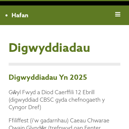
Hafan
Digwyddiadau
Digwyddiadau Yn 2025
Gŵyl Fwyd a Diod Caerffili 12 Ebrill
(digwyddiad CBSC gyda chefnogaeth y
Cyngor Dref)
Ffiliffest (i’w gadarnhau) Caeau Chwarae
Owain Glyndŵr (trefnwyd gan Fenter