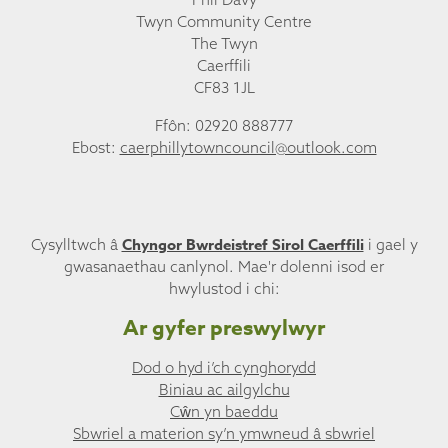
Twyn Community Centre
The Twyn
Caerffili
CF83 1JL
Ffôn: 02920 888777
Ebost:
caerphillytowncouncil@outlook.com
Chyngor Bwrdeistref Sirol Caerffili
Cysylltwch â
i gael y
gwasanaethau canlynol. Mae'r dolenni isod er
hwylustod i chi:
Ar gyfer preswylwyr
Dod o hyd i’ch cynghorydd
Biniau ac ailgylchu
Cŵn yn baeddu
Sbwriel a materion sy’n ymwneud â sbwriel