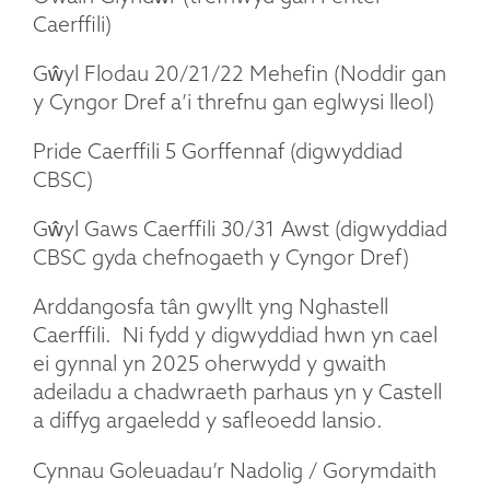
Caerffili)
Gŵyl Flodau 20/21/22 Mehefin (Noddir gan
y Cyngor Dref a’i threfnu gan eglwysi lleol)
Pride Caerffili 5 Gorffennaf (digwyddiad
CBSC)
Gŵyl Gaws Caerffili 30/31 Awst (digwyddiad
CBSC gyda chefnogaeth y Cyngor Dref)
Arddangosfa tân gwyllt yng Nghastell
Caerffili. Ni fydd y digwyddiad hwn yn cael
ei gynnal yn 2025 oherwydd y gwaith
adeiladu a chadwraeth parhaus yn y Castell
a diffyg argaeledd y safleoedd lansio.
Cynnau Goleuadau’r Nadolig / Gorymdaith