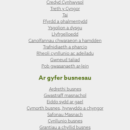
Credyd Cynhwysol
Treth y Cyngor
Tai
Ffyrdd a phalmentydd
Ysgolion a dysgu
Llyfrgelloedd
Canolfannau chwaraeon a hamdden
Trafnidiaeth a pharcio
Rheoli cynllunio ac adeiladu
Gwneud taliad
Pob gwasanaeth ar-lein
Ar gyfer busnesau
Ardrethi busnes
Gwastraff masnachol
Eiddo sydd ar gael
Cymorth busnes, hyrwyddo a chyngor
Safonau Masnach
Cynllunio busnes
Grantiau a chyllid busnes