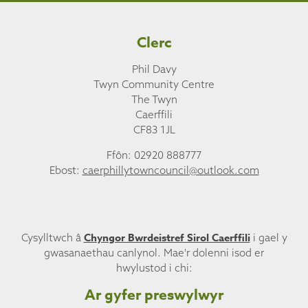
Clerc
Phil Davy
Twyn Community Centre
The Twyn
Caerffili
CF83 1JL
Ffôn: 02920 888777
Ebost:
caerphillytowncouncil@outlook.com
Chyngor Bwrdeistref Sirol Caerffili
Cysylltwch â
i gael y
gwasanaethau canlynol. Mae'r dolenni isod er
hwylustod i chi:
Ar gyfer preswylwyr