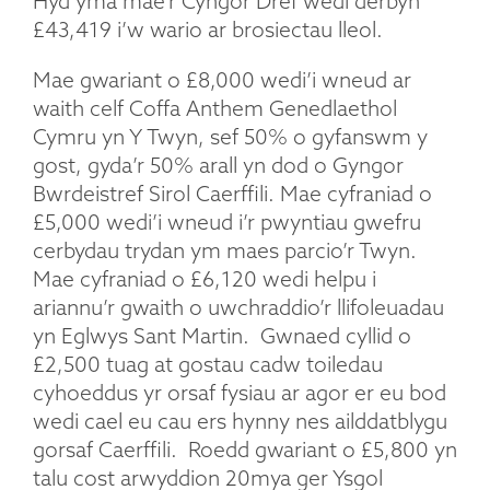
Hyd yma mae’r Cyngor Dref wedi derbyn
£43,419 i’w wario ar brosiectau lleol.
Mae gwariant o £8,000 wedi’i wneud ar
waith celf Coffa Anthem Genedlaethol
Cymru yn Y Twyn, sef 50% o gyfanswm y
gost, gyda’r 50% arall yn dod o Gyngor
Bwrdeistref Sirol Caerffili. Mae cyfraniad o
£5,000 wedi’i wneud i’r pwyntiau gwefru
cerbydau trydan ym maes parcio’r Twyn.
Mae cyfraniad o £6,120 wedi helpu i
ariannu’r gwaith o uwchraddio’r llifoleuadau
yn Eglwys Sant Martin. Gwnaed cyllid o
£2,500 tuag at gostau cadw toiledau
cyhoeddus yr orsaf fysiau ar agor er eu bod
wedi cael eu cau ers hynny nes ailddatblygu
gorsaf Caerffili. Roedd gwariant o £5,800 yn
talu cost arwyddion 20mya ger Ysgol