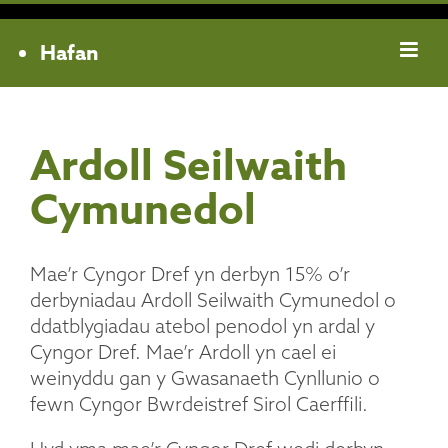
Hafan
Ardoll Seilwaith
Cymunedol
Mae’r Cyngor Dref yn derbyn 15% o’r
derbyniadau Ardoll Seilwaith Cymunedol o
ddatblygiadau atebol penodol yn ardal y
Cyngor Dref. Mae’r Ardoll yn cael ei
weinyddu gan y Gwasanaeth Cynllunio o
fewn Cyngor Bwrdeistref Sirol Caerffili.