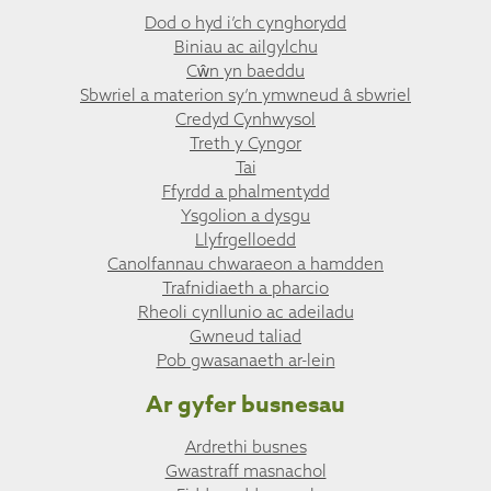
Dod o hyd i’ch cynghorydd
Biniau ac ailgylchu
Cŵn yn baeddu
Sbwriel a materion sy’n ymwneud â sbwriel
Credyd Cynhwysol
Treth y Cyngor
Tai
Ffyrdd a phalmentydd
Ysgolion a dysgu
Llyfrgelloedd
Canolfannau chwaraeon a hamdden
Trafnidiaeth a pharcio
Rheoli cynllunio ac adeiladu
Gwneud taliad
Pob gwasanaeth ar-lein
Ar gyfer busnesau
Ardrethi busnes
Gwastraff masnachol